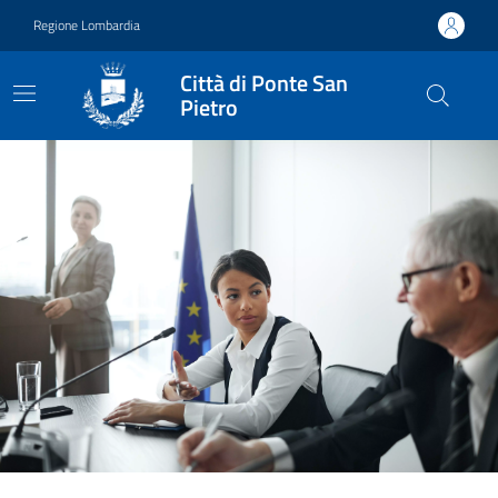
Vai ai contenuti
Vai al footer
Regione Lombardia
Città di Ponte San
Pietro