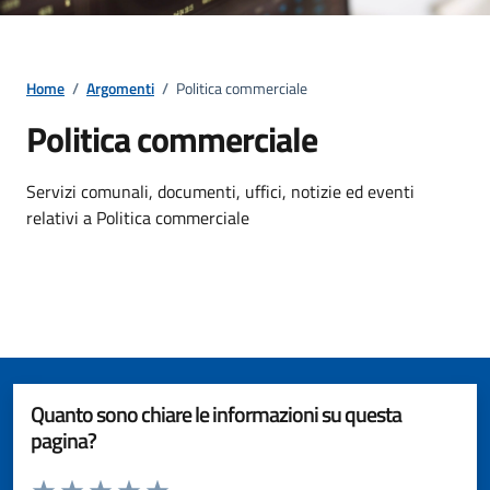
Home
/
Argomenti
/
Politica commerciale
Politica commerciale
Dettagli della notizia
Servizi comunali, documenti, uffici, notizie ed eventi
relativi a Politica commerciale
Quanto sono chiare le informazioni su questa
pagina?
Valuta da 1 a 5 stelle la pagina