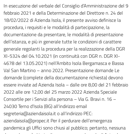
Dettagli della notizia
In esecuzione del verbale del Consiglio d’Amministrazione del 9
febbraio 2021 e della Determinazione del Direttore n. 24 del
18/02/2022 di Azienda Isola, il presente avviso definisce la
procedura, i requisiti e le modalità di partecipazione, la
documentazione da presentare, le modalità di presentazione
dell’istanza, e più in generale tutte le condizioni di carattere
generale regolanti la procedura per la realizzazione della DGR
XI-5324 del 04.10.2021 (in continuità con DGR n. DGR XI-
4678 del 13.05.2021) nell’Ambito Isola Bergamasca e Bassa
Val San Martino – anno 2022. Presentazione domande Le
domande (complete della documentazione richiesta) devono
essere inviate ad Azienda Isola – dalle ore 8,00 del 21 febbraio
2022 alle ore 12,00 del 25 marzo 2022 Azienda Speciale
Consortile per i Servizi alla persona – Via G. Bravi n. 16 –
24030 Terno d’Isola (BG) all'indirizzo email
segreteria@aziendaisola.it o all'indirizzo PEC:
aziendaisola@propec.it Per il perdurare dell’emergenza
pandemica gli Uffici sono chiusi al pubblico; pertanto, nessuna