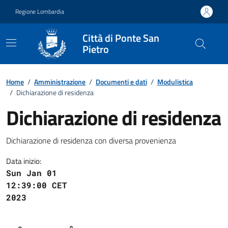
Vai ai contenuti
Vai al footer
Regione Lombardia
Città di Ponte San
Pietro
Dettagli del documento
Home
/
Amministrazione
/
Documenti e dati
/
Modulistica
/
Dichiarazione di residenza
Dichiarazione di residenza
Dichiarazione di residenza con diversa provenienza
Data inizio:
Sun Jan 01
12:39:00 CET
2023