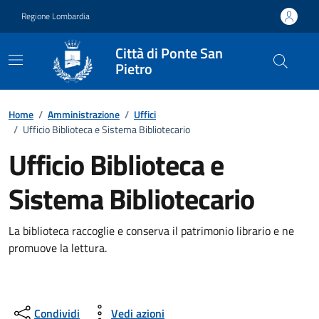
Vai ai contenuti
Vai al footer
Regione Lombardia
Città di Ponte San
Pietro
Dettagli dell'ufficio
Home
/
Amministrazione
/
Uffici
/
Ufficio Biblioteca e Sistema Bibliotecario
Ufficio Biblioteca e
Sistema Bibliotecario
La biblioteca raccoglie e conserva il patrimonio librario e ne
promuove la lettura.
Condividi
Vedi azioni