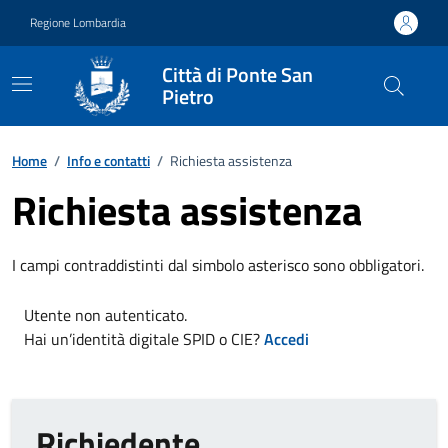
Vai ai contenuti
Vai al footer
Regione Lombardia
Città di Ponte San
Pietro
Home
/
Info e contatti
/
Richiesta assistenza
Richiesta assistenza
I campi contraddistinti dal simbolo asterisco sono obbligatori.
Utente non autenticato.
Hai un’identità digitale SPID o CIE?
Accedi
Richiedente