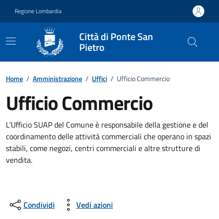
Vai ai contenuti
Vai al footer
Regione Lombardia
Città di Ponte San
Pietro
Dettagli dell'ufficio
Home
/
Amministrazione
/
Uffici
/
Ufficio Commercio
Ufficio Commercio
L’Ufficio SUAP del Comune è responsabile della gestione e del
coordinamento delle attività commerciali che operano in spazi
stabili, come negozi, centri commerciali e altre strutture di
vendita.
Condividi
Vedi azioni