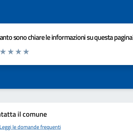
nto sono chiare le informazioni su questa pagina
a da 1 a 5 stelle la pagina
ta 1 stelle su 5
Valuta 2 stelle su 5
Valuta 3 stelle su 5
Valuta 4 stelle su 5
Valuta 5 stelle su 5
tatta il comune
Leggi le domande frequenti