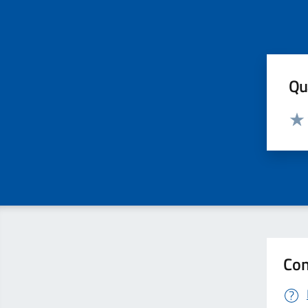
Qua
Valut
Valu
Con