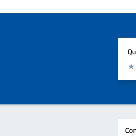
Qua
Valut
Valu
Con