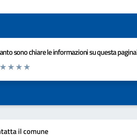
nto sono chiare le informazioni su questa pagina
a da 1 a 5 stelle la pagina
ta 1 stelle su 5
Valuta 2 stelle su 5
Valuta 3 stelle su 5
Valuta 4 stelle su 5
Valuta 5 stelle su 5
tatta il comune