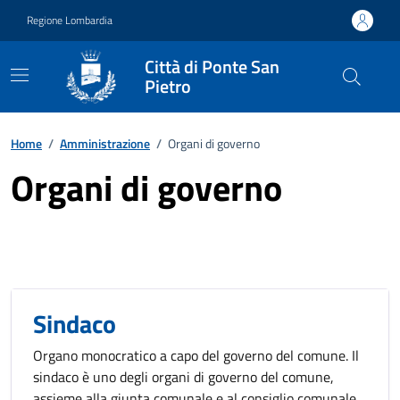
Vai ai contenuti
Vai al footer
Regione Lombardia
Città di Ponte San
Pietro
Home
/
Amministrazione
/
Organi di governo
Organi di governo
Sindaco
Organo monocratico a capo del governo del comune. Il
sindaco è uno degli organi di governo del comune,
assieme alla giunta comunale e al consiglio comunale.