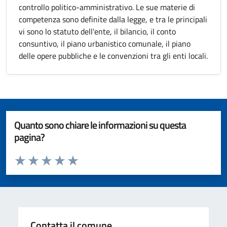
controllo politico-amministrativo. Le sue materie di
competenza sono definite dalla legge, e tra le principali
vi sono lo statuto dell'ente, il bilancio, il conto
consuntivo, il piano urbanistico comunale, il piano
delle opere pubbliche e le convenzioni tra gli enti locali.
Quanto sono chiare le informazioni su questa
pagina?
Valuta da 1 a 5 stelle la pagina
Valuta 1 stelle su 5
Valuta 2 stelle su 5
Valuta 3 stelle su 5
Valuta 4 stelle su 5
Valuta 5 stelle su 5
Contatta il comune