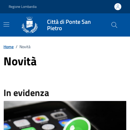
Vai ai contenuti
Vai al footer
Regione Lombardia
Città di Ponte San
Pietro
Home
/
Novità
Novità
In evidenza