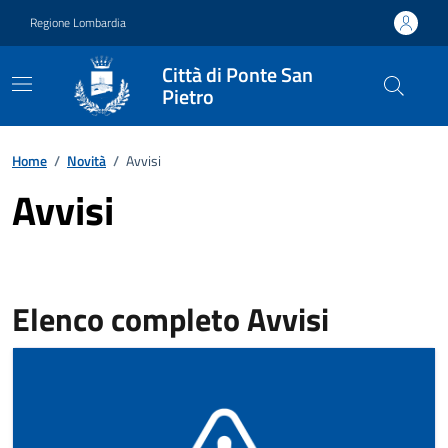
Vai ai contenuti
Vai al footer
Regione Lombardia
Città di Ponte San
Pietro
Home
/
Novità
/
Avvisi
Avvisi
Elenco completo Avvisi