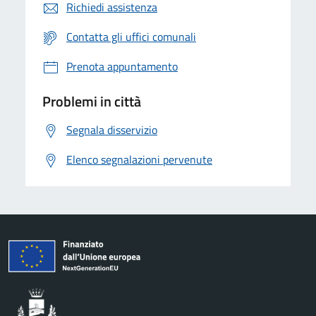
Richiedi assistenza
Contatta gli uffici comunali
Prenota appuntamento
Problemi in città
Segnala disservizio
Elenco segnalazioni pervenute