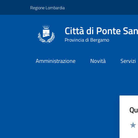
Vai ai contenuti
Vai al footer
Regione Lombardia
Città di Ponte San
Provincia di Bergamo
Amministrazione
Novità
Servizi
Qua
Valut
Valu