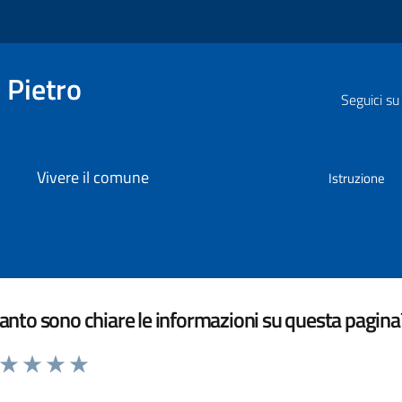
 Pietro
Seguici su
Vivere il comune
Istruzione
nto sono chiare le informazioni su questa pagina
a da 1 a 5 stelle la pagina
ta 1 stelle su 5
Valuta 2 stelle su 5
Valuta 3 stelle su 5
Valuta 4 stelle su 5
Valuta 5 stelle su 5