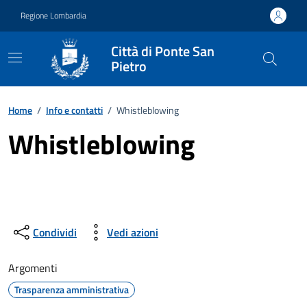
Vai ai contenuti
Vai al footer
Regione Lombardia
Città di Ponte San
Pietro
Home
/
Info e contatti
/
Whistleblowing
Whistleblowing
Condividi
Vedi azioni
Argomenti
Trasparenza amministrativa