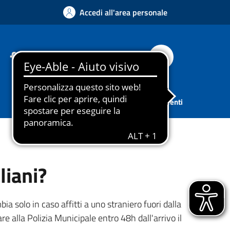
Accedi all'area personale
Facebook
Instagram
YouTube
Whatsapp
Cerca
Sport
Associazioni
Tutti gli argomenti
liani?
a solo in caso affitti a uno straniero fuori dalla
re alla Polizia Municipale entro 48h dall'arrivo il