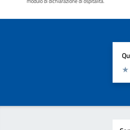
modulo di dichiarazione di ospitalità.
Qua
Valut
Valu