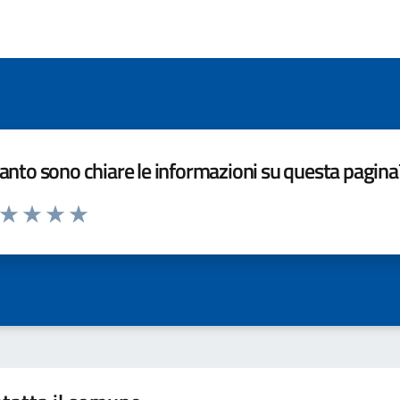
nto sono chiare le informazioni su questa pagina
a da 1 a 5 stelle la pagina
ta 1 stelle su 5
Valuta 2 stelle su 5
Valuta 3 stelle su 5
Valuta 4 stelle su 5
Valuta 5 stelle su 5