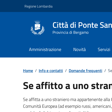
Vai ai contenuti
Vai al footer
Regione Lombardia
Città di Ponte San
Provincia di Bergamo
Amministrazione
Novità
Servizi
Dettagli FAQ
Home
/
Info e contatti
/
Domande frequenti
/
Se
Se affitto a uno stran
Se affitta a uno straniero ma appartenente alla C
Comunità Europea (ad esempio russi, americani, 