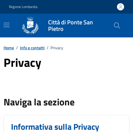
Vai ai contenuti
Vai al footer
Regione Lombardia
Città di Ponte San
Pietro
Home
/
Info e contatti
/
Privacy
Privacy
Naviga la sezione
Informativa sulla Privacy