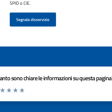
SPID o CIE.
Segnala disservizio
nto sono chiare le informazioni su questa pagina
a da 1 a 5 stelle la pagina
ta 1 stelle su 5
Valuta 2 stelle su 5
Valuta 3 stelle su 5
Valuta 4 stelle su 5
Valuta 5 stelle su 5