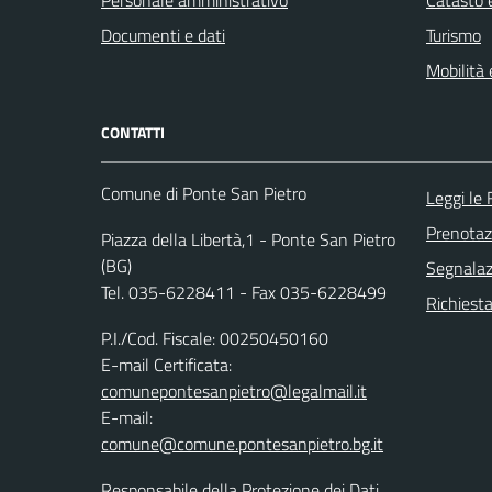
Personale amministrativo
Catasto e
Documenti e dati
Turismo
Mobilità 
CONTATTI
Comune di Ponte San Pietro
Leggi le
Prenota
Piazza della Libertà,1 - Ponte San Pietro
(BG)
Segnalazi
Tel. 035-6228411 - Fax 035-6228499
Richiesta
P.I./Cod. Fiscale: 00250450160
E-mail Certificata:
comunepontesanpietro@legalmail.it
E-mail:
comune@comune.pontesanpietro.bg.it
Responsabile della Protezione dei Dati