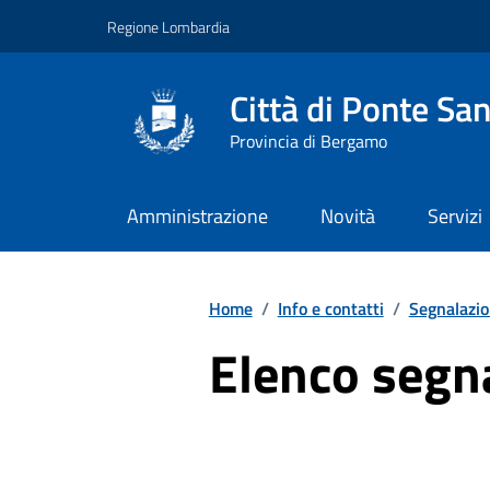
Vai ai contenuti
Vai al footer
Regione Lombardia
Città di Ponte San
Provincia di Bergamo
Amministrazione
Novità
Servizi
Home
/
Info e contatti
/
Segnalazio
Elenco segn