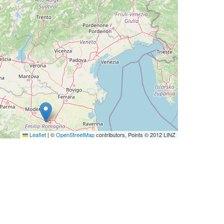
Leaflet
|
©
OpenStreetMap
contributors, Points © 2012 LINZ