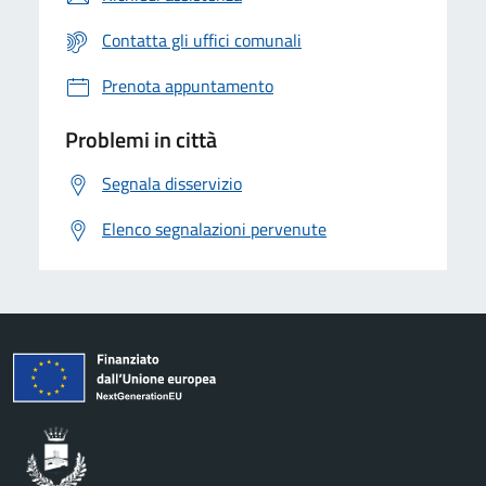
Contatta gli uffici comunali
Prenota appuntamento
Problemi in città
Segnala disservizio
Elenco segnalazioni pervenute