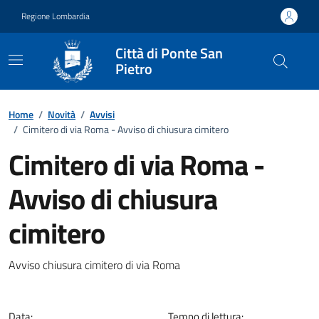
Vai ai contenuti
Vai al footer
Regione Lombardia
Città di Ponte San
Pietro
Home
/
Novità
/
Avvisi
/
Cimitero di via Roma - Avviso di chiusura cimitero
Cimitero di via Roma -
Avviso di chiusura
cimitero
Dettagli della notizia
Avviso chiusura cimitero di via Roma
Data:
Tempo di lettura: