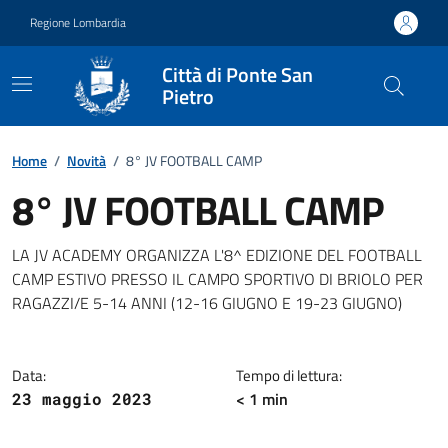
Vai ai contenuti
Vai al footer
Regione Lombardia
Città di Ponte San
Pietro
Home
/
Novità
/
8° JV FOOTBALL CAMP
8° JV FOOTBALL CAMP
Dettagli della notizia
LA JV ACADEMY ORGANIZZA L'8^ EDIZIONE DEL FOOTBALL
CAMP ESTIVO PRESSO IL CAMPO SPORTIVO DI BRIOLO PER
RAGAZZI/E 5-14 ANNI (12-16 GIUGNO E 19-23 GIUGNO)
Data:
Tempo di lettura:
< 1 min
23 maggio 2023