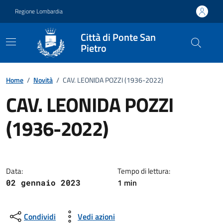
Vai ai contenuti
Vai al footer
Regione Lombardia
Città di Ponte San
Pietro
Home
/
Novità
/
CAV. LEONIDA POZZI (1936-2022)
CAV. LEONIDA POZZI
(1936-2022)
Dettagli della notizia
Data:
Tempo di lettura:
1 min
02 gennaio 2023
Condividi
Vedi azioni