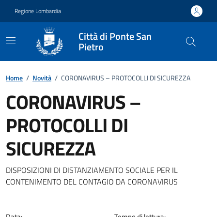
Vai ai contenuti
Vai al footer
Regione Lombardia
Città di Ponte San
Pietro
Home
/
Novità
/
CORONAVIRUS – PROTOCOLLI DI SICUREZZA
CORONAVIRUS –
PROTOCOLLI DI
SICUREZZA
Dettagli della notizia
DISPOSIZIONI DI DISTANZIAMENTO SOCIALE PER IL
CONTENIMENTO DEL CONTAGIO DA CORONAVIRUS
Data:
Tempo di lettura: