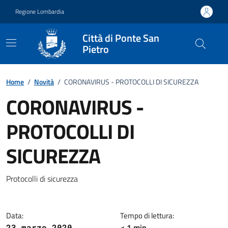
Vai ai contenuti
Vai al footer
Regione Lombardia
Città di Ponte San
Pietro
Home
/
Novità
/
CORONAVIRUS - PROTOCOLLI DI SICUREZZA
CORONAVIRUS -
PROTOCOLLI DI
SICUREZZA
Dettagli della notizia
Protocolli di sicurezza
Data:
Tempo di lettura:
< 1 min
23 marzo 2020