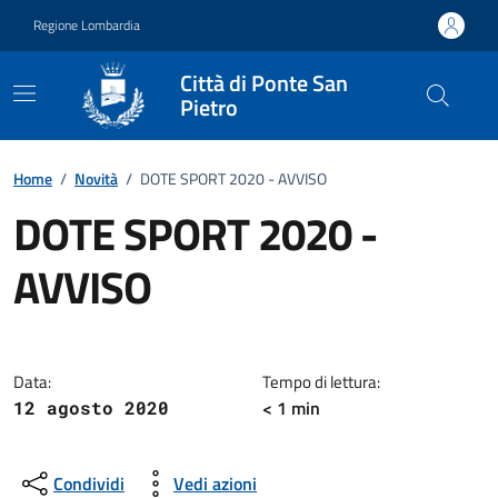
Vai ai contenuti
Vai al footer
Regione Lombardia
Città di Ponte San
Pietro
Home
/
Novità
/
DOTE SPORT 2020 - AVVISO
DOTE SPORT 2020 -
AVVISO
Dettagli della notizia
Data:
Tempo di lettura:
< 1 min
12 agosto 2020
Condividi
Vedi azioni