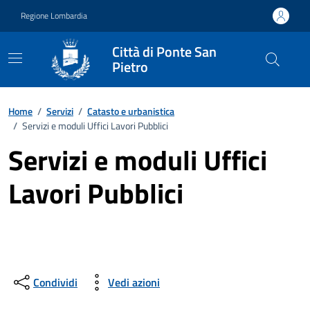
Vai ai contenuti
Vai al footer
Regione Lombardia
Città di Ponte San
Pietro
Home
/
Servizi
/
Catasto e urbanistica
/
Servizi e moduli Uffici Lavori Pubblici
Servizi e moduli Uffici
Lavori Pubblici
Condividi
Vedi azioni