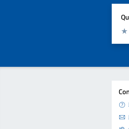
Qua
Valut
Valu
Con