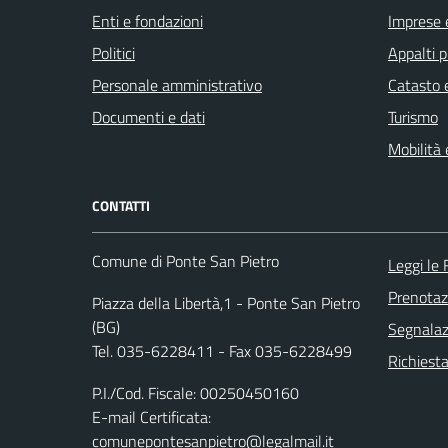
Enti e fondazioni
Imprese 
Politici
Appalti p
Personale amministrativo
Catasto e
Documenti e dati
Turismo
Mobilità 
CONTATTI
Comune di Ponte San Pietro
Leggi le
Prenota
Piazza della Libertà,1 - Ponte San Pietro
(BG)
Segnalazi
Tel. 035-6228411 - Fax 035-6228499
Richiesta
P.I./Cod. Fiscale: 00250450160
E-mail Certificata:
comunepontesanpietro@legalmail.it