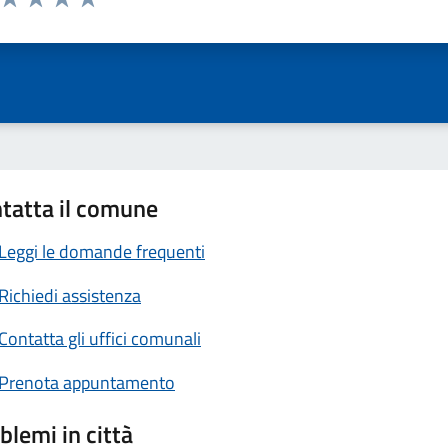
ta 1 stelle su 5
Valuta 2 stelle su 5
Valuta 3 stelle su 5
Valuta 4 stelle su 5
Valuta 5 stelle su 5
tatta il comune
Leggi le domande frequenti
Richiedi assistenza
Contatta gli uffici comunali
Prenota appuntamento
blemi in città