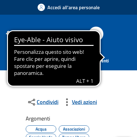
Accedi all'area personale
Facebook
Instagram
YouTube
Whatsapp
Cerca
Sport
Associazioni
Tutti gli argomenti
Condividi
Vedi azioni
Argomenti
Acqua
Associazioni