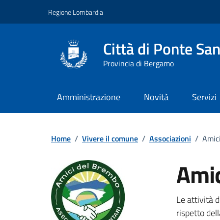
Vai ai contenuti
Vai al footer
Regione Lombardia
Città di Ponte San
Provincia di Bergamo
Amministrazione
Novità
Servizi
Home
/
Vivere il comune
/
Associazioni
/
Amic
Amic
Le attività 
rispetto del