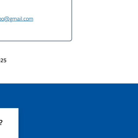
mbo@gmail.com
025
?