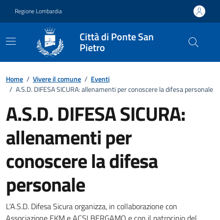
Vai ai contenuti
Vai al footer
Regione Lombardia
Città di Ponte San
Pietro
Home
/
Vivere il comune
/
Eventi
/
A.S.D. DIFESA SICURA: allenamenti per conoscere la difesa personale
A.S.D. DIFESA SICURA:
allenamenti per
conoscere la difesa
personale
Dettagli della notizia
L'A.S.D. Difesa Sicura organizza, in collaborazione con
Associazione EKM e ACSI BERGAMO e con il patrocinio del