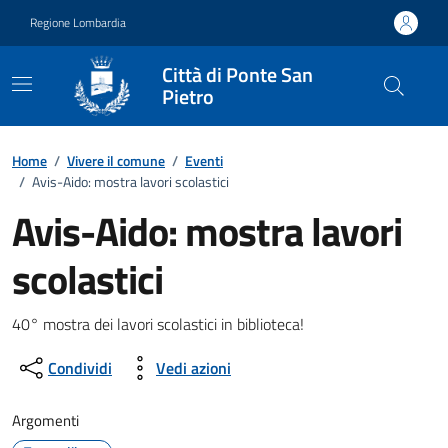
Vai ai contenuti
Vai al footer
Regione Lombardia
Città di Ponte San
Pietro
Home
/
Vivere il comune
/
Eventi
/
Avis-Aido: mostra lavori scolastici
Avis-Aido: mostra lavori
scolastici
Dettagli della notizia
40° mostra dei lavori scolastici in biblioteca!
Condividi
Vedi azioni
Argomenti