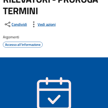
TERMINI
Dettagli della notizia
Condividi
Vedi azioni
Argomenti
Accesso all'informazione