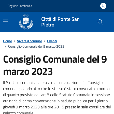
Vai ai contenuti
Vai al footer
Regione Lombardia
Città di Ponte San
Pietro
Home
/
Vivere il comune
/
Eventi
/
Consiglio Comunale del 9 marzo 2023
Consiglio Comunale del 9
marzo 2023
Dettagli della notizia
Il Sindaco comunica la prossima convocazione del Consiglio
comunale, dando atto che lo stesso è stato convocato a norma
di quanto previsto dall’art.8 dello Statuto Comunale in sessione
ordinaria di prima convocazione in seduta pubblica per il giorno
giovedì 9 marzo 2023 alle ore 20:15 presso la sala consiliare del
palazzo comunale.