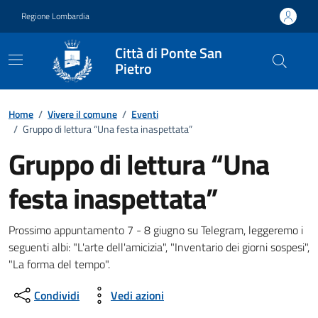
Vai ai contenuti
Vai al footer
Regione Lombardia
Città di Ponte San
Pietro
Home
/
Vivere il comune
/
Eventi
/
Gruppo di lettura “Una festa inaspettata”
Gruppo di lettura “Una
festa inaspettata”
Dettagli della notizia
Prossimo appuntamento 7 - 8 giugno su Telegram, leggeremo i
seguenti albi: "L'arte dell'amicizia", "Inventario dei giorni sospesi",
"La forma del tempo".
Condividi
Vedi azioni