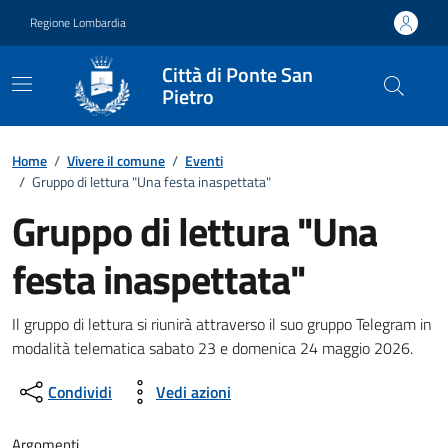
Vai ai contenuti
Vai al footer
Regione Lombardia
Città di Ponte San
Pietro
Home
/
Vivere il comune
/
Eventi
/
Gruppo di lettura "Una festa inaspettata"
Gruppo di lettura "Una
festa inaspettata"
Dettagli della notizia
Il gruppo di lettura si riunirà attraverso il suo gruppo Telegram in
modalità telematica sabato 23 e domenica 24 maggio 2026.
Condividi
Vedi azioni
Argomenti