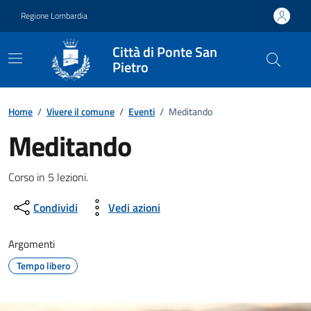
Vai ai contenuti
Vai al footer
Regione Lombardia
Città di Ponte San
Pietro
Home
/
Vivere il comune
/
Eventi
/
Meditando
Meditando
Dettagli della notizia
Corso in 5 lezioni.
Condividi
Vedi azioni
Argomenti
Tempo libero