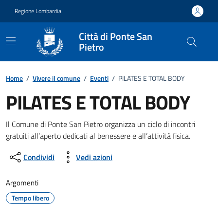
Vai ai contenuti
Vai al footer
Regione Lombardia
Città di Ponte San
Pietro
Home
/
Vivere il comune
/
Eventi
/
PILATES E TOTAL BODY
PILATES E TOTAL BODY
Dettagli della notizia
Il Comune di Ponte San Pietro organizza un ciclo di incontri
gratuiti all’aperto dedicati al benessere e all’attività fisica.
Condividi
Vedi azioni
Argomenti
Tempo libero