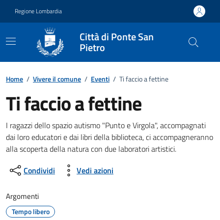
Vai ai contenuti
Vai al footer
Regione Lombardia
Città di Ponte San
Pietro
Home
/
Vivere il comune
/
Eventi
/
Ti faccio a fettine
Ti faccio a fettine
Dettagli della notizia
I ragazzi dello spazio autismo "Punto e Virgola", accompagnati
dai loro educatori e dai libri della biblioteca, ci accompagneranno
alla scoperta della natura con due laboratori artistici.
Condividi
Vedi azioni
Argomenti
Tempo libero