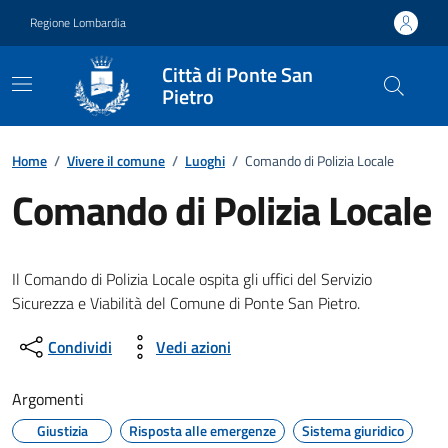
Vai ai contenuti
Vai al footer
Regione Lombardia
Città di Ponte San
Pietro
Home
/
Vivere il comune
/
Luoghi
/
Comando di Polizia Locale
Comando di Polizia Locale
Il Comando di Polizia Locale ospita gli uffici del Servizio
Sicurezza e Viabilità del Comune di Ponte San Pietro.
Condividi
Vedi azioni
Argomenti
Giustizia
Risposta alle emergenze
Sistema giuridico