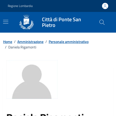
Vai ai contenuti
Vai al footer
Regione Lombardia
Città di Ponte San
Pietro
Home
/
Amministrazione
/
Personale amministrativo
/
Daniela Rigamonti