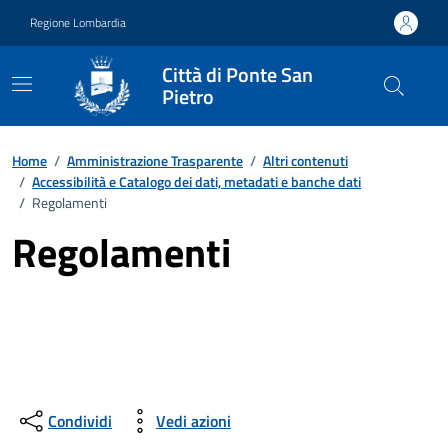
Vai ai contenuti
Vai al footer
Regione Lombardia
Città di Ponte San
Pietro
Home
/
Amministrazione Trasparente
/
Altri contenuti
/
Accessibilità e Catalogo dei dati, metadati e banche dati
/
Regolamenti
Regolamenti
Condividi
Vedi azioni