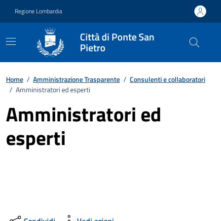
Vai ai contenuti
Vai al footer
Regione Lombardia
Città di Ponte San
Pietro
Home
/
Amministrazione Trasparente
/
Consulenti e collaboratori
/
Amministratori ed esperti
Amministratori ed
esperti