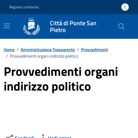
Vai ai contenuti
Vai al footer
Regione Lombardia
Città di Ponte San
Pietro
Home
/
Amministrazione Trasparente
/
Provvedimenti
/
Provvedimenti organi indirizzo politico
Provvedimenti organi
indirizzo politico