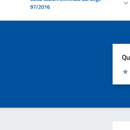
97/2016
Qua
Valut
Valu