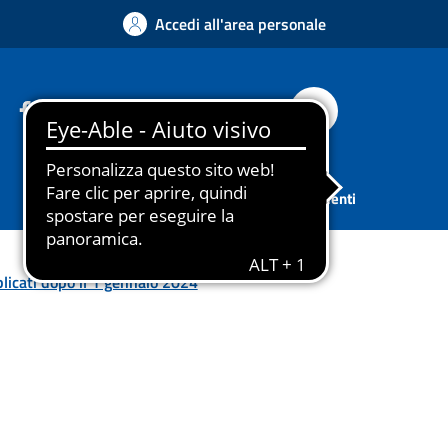
Accedi all'area personale
Facebook
Instagram
YouTube
Whatsapp
Cerca
Sport
Associazioni
Tutti gli argomenti
licati dopo il 1 gennaio 2024