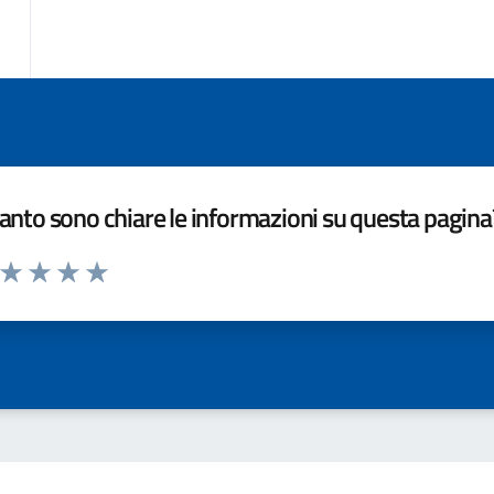
nto sono chiare le informazioni su questa pagina
a da 1 a 5 stelle la pagina
ta 1 stelle su 5
Valuta 2 stelle su 5
Valuta 3 stelle su 5
Valuta 4 stelle su 5
Valuta 5 stelle su 5