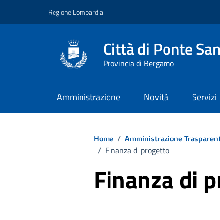
Vai ai contenuti
Vai al footer
Regione Lombardia
Città di Ponte San
Provincia di Bergamo
Amministrazione
Novità
Servizi
Home
/
Amministrazione Trasparen
/
Finanza di progetto
Finanza di p